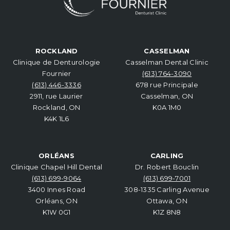
ROCKLAND
CASSELMAN
Clinique de Denturologie
Casselman Dental Clinic
Fournier
(613) 764-3090
(613) 446-3336
678 rue Principale
2911, rue Laurier
Casselman, ON
Rockland, ON
K0A 1M0
K4K 1L6
ORLÉANS
CARLING
Clinique Chapel Hill Dental
Dr. Robert Bouclin
(613) 699-9064
(613) 699-7001
3400 Innes Road
308-1335 Carling Avenue
Orléans, ON
Ottawa, ON
K1W 0G1
K1Z 8N8