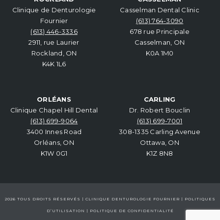
Clinique de Denturologie
Casselman Dental Clinic
Fournier
(613) 764-3090
(613) 446-3336
678 rue Principale
2911, rue Laurier
Casselman, ON
Rockland, ON
K0A 1M0
K4K 1L6
ORLÉANS
CARLING
Clinique Chapel Hill Dental
Dr. Robert Bouclin
(613) 699-9064
(613) 699-7001
3400 Innes Road
308-1335 Carling Avenue
Orléans, ON
Ottawa, ON
K1W 0G1
K1Z 8N8
2026 TOUS DROITS RÉSERVÉS | CLINIQUE DENTUROLOGIE FOURNIER |
POLITIQUES
D’UTILISATION
|
POLITIQUE DE CONFIDENTIALITÉ