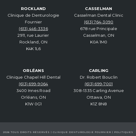
ROCKLAND
CASSELMAN
Clinique de Denturologie
Casselman Dental Clinic
Fournier
(613) 764-3090
(613) 446-3336
678 rue Principale
2911, rue Laurier
Casselman, ON
Rockland, ON
K0A 1M0
K4K 1L6
ORLÉANS
CARLING
Clinique Chapel Hill Dental
Dr. Robert Bouclin
(613) 699-9064
(613) 699-7001
3400 Innes Road
308-1335 Carling Avenue
Orléans, ON
Ottawa, ON
K1W 0G1
K1Z 8N8
2026 TOUS DROITS RÉSERVÉS | CLINIQUE DENTUROLOGIE FOURNIER |
POLITIQUES