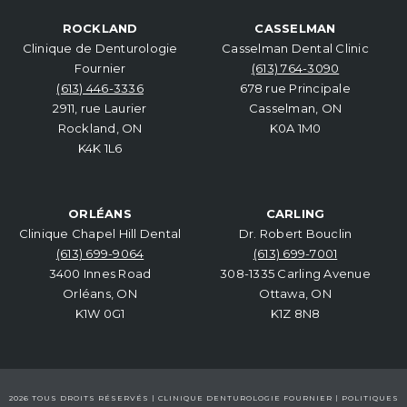
ROCKLAND
CASSELMAN
Clinique de Denturologie
Casselman Dental Clinic
Fournier
(613) 764-3090
(613) 446-3336
678 rue Principale
2911, rue Laurier
Casselman, ON
Rockland, ON
K0A 1M0
K4K 1L6
ORLÉANS
CARLING
Clinique Chapel Hill Dental
Dr. Robert Bouclin
(613) 699-9064
(613) 699-7001
3400 Innes Road
308-1335 Carling Avenue
Orléans, ON
Ottawa, ON
K1W 0G1
K1Z 8N8
2026 TOUS DROITS RÉSERVÉS | CLINIQUE DENTUROLOGIE FOURNIER |
POLITIQUES