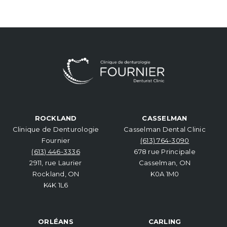
ROCKLAND
CASSELMAN
Clinique de Denturologie
Casselman Dental Clinic
Fournier
(613) 764-3090
(613) 446-3336
678 rue Principale
2911, rue Laurier
Casselman, ON
Rockland, ON
K0A 1M0
K4K 1L6
ORLÉANS
CARLING