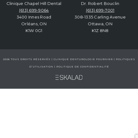
Clinique Chapel Hill Dental
Dr. Robert Bouclin
(613) 699-9064
(613) 699-7001
3400 Innes Road
308-1335 Carling Avenue
Orléans, ON
Ottawa, ON
K1W 0G1
K1Z 8N8
2026 TOUS DROITS RÉSERVÉS | CLINIQUE DENTUROLOGIE FOURNIER |
POLITIQUES
D’UTILISATION
|
POLITIQUE DE CONFIDENTIALITÉ