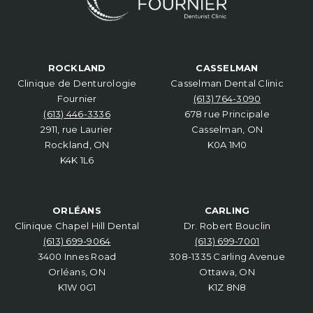
ROCKLAND
CASSELMAN
Clinique de Denturologie
Casselman Dental Clinic
Fournier
(613) 764-3090
(613) 446-3336
678 rue Principale
2911, rue Laurier
Casselman, ON
Rockland, ON
K0A 1M0
K4K 1L6
ORLÉANS
CARLING
Clinique Chapel Hill Dental
Dr. Robert Bouclin
(613) 699-9064
(613) 699-7001
3400 Innes Road
308-1335 Carling Avenue
Orléans, ON
Ottawa, ON
K1W 0G1
K1Z 8N8