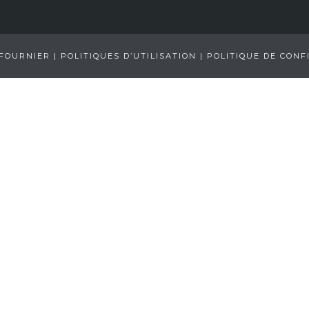
 FOURNIER |
POLITIQUES D’UTILISATION
|
POLITIQUE DE CONF