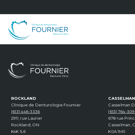
ROCKLAND
CASSELMA
Clinique de Denturologie Fournier
Casselman De
(613) 446-3336
(613) 764-30
2911, rue Laurier
678 rue Princ
Rockland, ON
Casselman, 
K4K 1L6
K0A 1M0