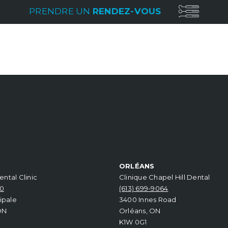
PRENDRE UN
RENDEZ-VOUS
N
ORLÉANS
ntal Clinic
Clinique Chapel Hill Dental
90
(613) 699-9064
ipale
3400 Innes Road
ON
Orléans, ON
K1W 0G1