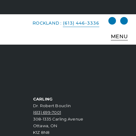
ROCKLAND :
(613) 446-3336
MENU
CARLING
Dr. Robert Bouclin
(613) 699-7001
308-1335 Carling Avenue
Ottawa, ON
K1Z 8N8